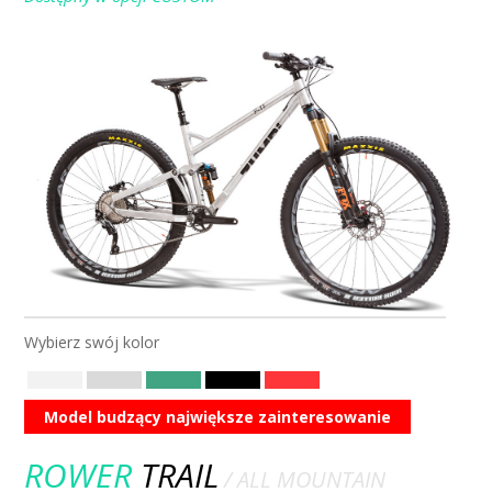
ROWER F11
/ 29 / FOX
Wybierz swój kolor
Model budzący największe zainteresowanie
ROWER
TRAIL
/ ALL MOUNTAIN