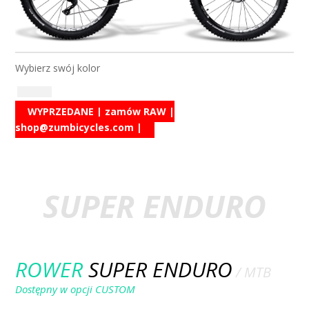
ROWER F11
/ 27.5 / BOS FCV
Wybierz swój kolor
WYPRZEDANE | zamów RAW |
shop@zumbicycles.com
|
SUPER ENDURO
ROWER
SUPER ENDURO
/ MTB
Dostępny w opcji CUSTOM